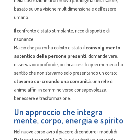
nella costruzione di un nuovo paradigma della salute,
basato su una visione multidimensionale dell’essere
umano.
Il confronto è stato stimolante, ricco di spunti e di
risonanze.
Ma ciò che più mi ha colpito è stato il
coinvolgimento
autentico delle persone presenti:
domande vere,
osservazioni profonde, occhi accesi. In quei momenti ho
sentito che non stavamo solo presentando un corso:
stavamo co-creando una comunità
, una rete di
anime affini in cammino verso consapevolezza,
benessere e trasformazione.
Un approccio che integra
mente, corpo, energia e spirito
Nel nuovo corso avrò il piacere di condurre i moduli di
Psiconaturopatia 1 e 2
, in cui porterò un approccio