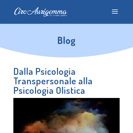
Blog
Dalla Psicologia
Transpersonale alla
Psicologia Olistica